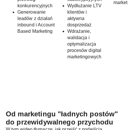
market
konkurencyjnych
Wydłużanie LTV
Generowanie
klientów i
leadów z działań
aktywna
inbound i Account
dosprzedaż
Based Marketing
Wdrażanie,
walidacja i
optymalizacja
procesów digital
marketingowych
Od marketingu "ładnych postów"
do
przewidywalnego przychodu
W tym wideo tłumaczę, jak przejść z podejścia