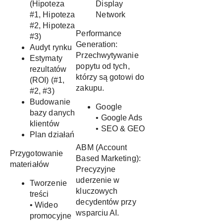
(Hipoteza
Display
#1, Hipoteza
Network
#2, Hipoteza
Performance
#3)
Generation:
Audyt rynku
Przechwytywanie
Estymaty
popytu od tych,
rezultatów
którzy są gotowi do
(ROI) (#1,
zakupu.
#2, #3)
Budowanie
Google
bazy danych
• Google Ads
klientów
• SEO & GEO
Plan działań
ABM (Account
Przygotowanie
Based Marketing):
materiałów
Precyzyjne
uderzenie w
Tworzenie
kluczowych
treści
decydentów przy
• Wideo
wsparciu AI.
promocyjne