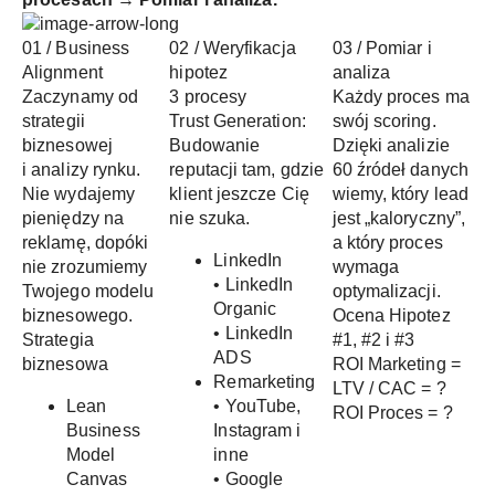
01 / Business
02 / Weryfikacja
03 / Pomiar i
Alignment
hipotez
analiza
Zaczynamy od
3 procesy
Każdy proces ma
strategii
Trust Generation:
swój scoring.
biznesowej
Budowanie
Dzięki analizie
i analizy rynku.
reputacji tam, gdzie
60 źródeł danych
Nie wydajemy
klient jeszcze Cię
wiemy, który lead
pieniędzy na
nie szuka.
jest „kaloryczny”,
reklamę, dopóki
a który proces
LinkedIn
nie zrozumiemy
wymaga
• LinkedIn
Twojego modelu
optymalizacji.
Organic
biznesowego.
Ocena Hipotez
• LinkedIn
Strategia
#1, #2 i #3
ADS
biznesowa
ROI Marketing =
Remarketing
LTV / CAC = ?
Lean
• YouTube,
ROI Proces = ?
Business
Instagram i
Model
inne
Canvas
• Google