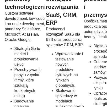
technologiczni
rozwiązania
i
Custom software
SaaS, CRM,
przemys
development, low-code
Obróbka meta
ERP
i no-code development,
produkcja o
partnerzy Salesforce,
Producenci
automotive, 
Microsoft, Atlassian,
rozwiązań SaaS dla
beauty i health
Oracle, Google.
B2B oraz producenci
systemów CRM, ERP.
Digitali
Strategia Go-to-
proces
market i
Wprowadzanie i
sprzed
projektowanie
testowanie
Genero
usług
nowych
leadów
Przechytywanie
produktów
zamówi
popytu z rynku
cyfrowych na
Pozycj
(firmy, które
rynkach
eksperc
szukają
globalnych.
rynku
konkretnych
Skalowanie
Opracow
usług)
sprzedaży w
realizac
Budowanie
modelach
strategi
przewag
subskrypcyjnych