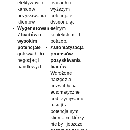
efektywnych
leadach o
kanałów
wyższym
pozyskiwania
potencjale,
klientów.
dysponując
Wygenerowanie
pełnym
7 leadów o
kontekstem ich
wysokim
potrzeb.
potencjale
,
Automatyzacja
gotowych do
procesów
negocjacji
pozyskiwania
handlowych.
leadów
:
Wdrożone
narzędzia
pozwoliły na
automatyczne
podtrzymywanie
relacji z
potencjalnymi
klientami, którzy
nie byli jeszcze