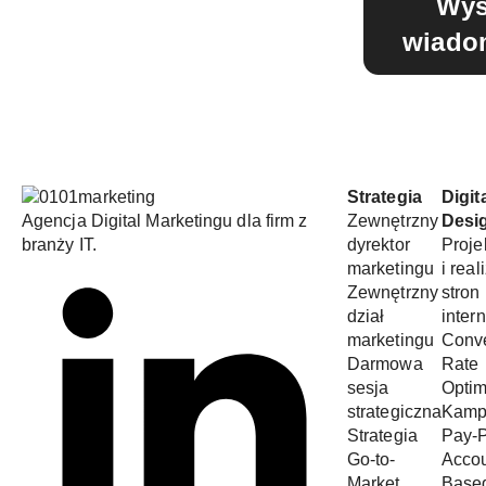
Wyś
wiado
Strategia
Digit
Agencja Digital Marketingu dla firm z
Zewnętrzny
Desi
branży IT.
dyrektor
Proje
marketingu
i real
Zewnętrzny
stron
dział
inter
marketingu
Conv
Darmowa
Rate
sesja
Optim
strategiczna
Kamp
Strategia
Pay-P
Go-to-
Acco
Market
Base