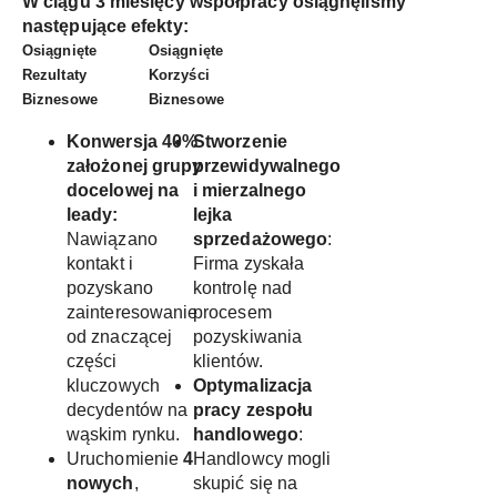
W ciągu 3 miesięcy współpracy osiągnęliśmy
następujące efekty:
Osiągnięte
Osiągnięte
Rezultaty
Korzyści
Biznesowe
Biznesowe
Konwersja 40%
Stworzenie
założonej grupy
przewidywalnego
docelowej na
i mierzalnego
leady:
lejka
Nawiązano
sprzedażowego
:
kontakt i
Firma zyskała
pozyskano
kontrolę nad
zainteresowanie
procesem
od znaczącej
pozyskiwania
części
klientów.
kluczowych
Optymalizacja
decydentów na
pracy zespołu
wąskim rynku.
handlowego
:
Uruchomienie
4
Handlowcy mogli
nowych
,
skupić się na