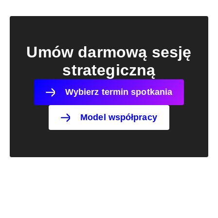
Umów darmową sesję
strategiczną
Wybierz termin spotkania
Model współpracy