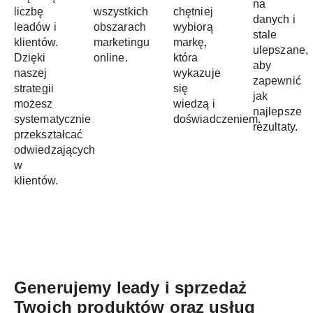
na
liczbę
wszystkich
chętniej
danych i
leadów i
obszarach
wybiorą
stale
klientów.
marketingu
markę,
ulepszane,
Dzięki
online.
która
aby
naszej
wykazuje
zapewnić
strategii
się
jak
możesz
wiedzą i
najlepsze
systematycznie
doświadczeniem.
rezultaty.
przekształcać
odwiedzających
w
klientów.
Generujemy leady i sprzedaż
Twoich produktów oraz usług