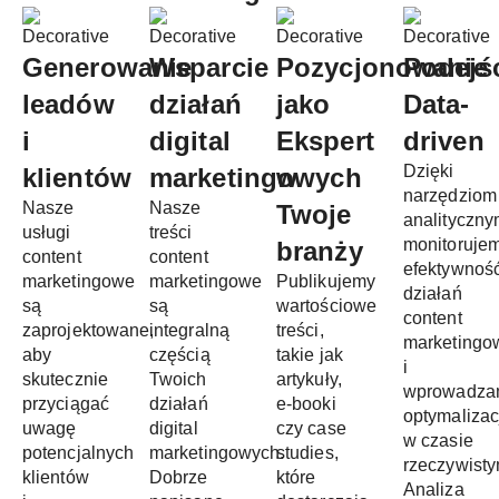
Generowanie
Wsparcie
Pozycjonowanie
Podejś
leadów
działań
jako
Data-
i
digital
Ekspert
driven
Dzięki
klientów
marketingowych
w
narzędziom
Nasze
Nasze
Twoje
analityczn
usługi
treści
monitoruje
branży
content
content
efektywnoś
marketingowe
marketingowe
Publikujemy
działań
są
są
wartościowe
content
zaprojektowane,
integralną
treści,
marketingo
aby
częścią
takie jak
i
skutecznie
Twoich
artykuły,
wprowadza
przyciągać
działań
e-booki
optymalizac
uwagę
digital
czy case
w czasie
potencjalnych
marketingowych.
studies,
rzeczywisty
klientów
Dobrze
które
Analiza