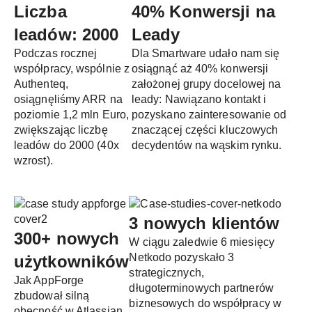
Liczba
40% Konwersji na
leadów: 2000
Leady
Podczas rocznej
Dla Smartware udało nam się
współpracy, wspólnie z
osiągnąć aż 40% konwersji
Authenteq,
założonej grupy docelowej na
osiągnęliśmy ARR na
leady: Nawiązano kontakt i
poziomie 1,2 mln Euro,
pozyskano zainteresowanie od
zwiększając liczbę
znaczącej części kluczowych
leadów do 2000 (40x
decydentów na wąskim rynku.
wzrost).
3 nowych klientów
300+ nowych
W ciągu zaledwie 6 miesięcy
Netkodo pozyskało 3
użytkowników
strategicznych,
Jak AppForge
długoterminowych partnerów
zbudował silną
biznesowych do współpracy w
obecność w Atlassian