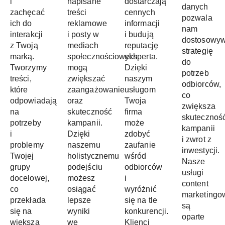
i
napisane
dostarczają
danych
zachęcać
treści
cennych
pozwala
ich do
reklamowe
informacji
nam
interakcji
i posty w
i budują
dostosowy
z Twoją
mediach
reputację
strategię
marką.
społecznościowych
eksperta.
do
Tworzymy
mogą
Dzięki
potrzeb
treści,
zwiększać
naszym
odbiorców,
które
zaangażowanie
usługom
co
odpowiadają
oraz
Twoja
zwiększa
na
skuteczność
firma
skutecznoś
potrzeby
kampanii.
może
kampanii
i
Dzięki
zdobyć
i zwrot z
problemy
naszemu
zaufanie
inwestycji.
Twojej
holistycznemu
wśród
Nasze
grupy
podejściu
odbiorców
usługi
docelowej,
możesz
i
content
co
osiągać
wyróżnić
marketingo
przekłada
lepsze
się na tle
są
się na
wyniki
konkurencji.
oparte
większą
we
Klienci