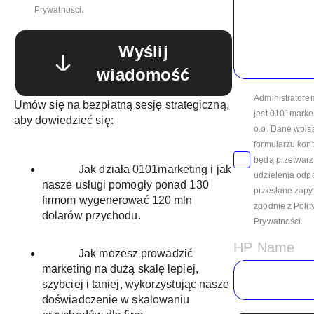
Prywatności.
Wyślij
wiadomość
Administratore
Umów się na bezpłatną sesję strategiczną,
jest 0101market
aby dowiedzieć się:
o.o. Dane wpis
formularzu kon
będą przetwarz
Jak działa 0101marketing i jak
udzielenia odp
nasze usługi pomogły ponad 130
przesłane zapy
firmom wygenerować 120 mln
zgodnie z Polit
dolarów przychodu.
Prywatności.
HP Name
Jak możesz prowadzić
marketing na dużą skalę lepiej,
szybciej i taniej, wykorzystując nasze
doświadczenie w skalowaniu