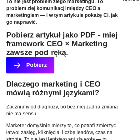
To nie jest problem złego marketingu. To
problem złej komunikacji między CEO a
marketingiem — i w tym artykule pokażę Ci, jak
go naprawić.
Pobierz artykuł jako PDF -
miej
framework CEO × Marketing
zawsze pod ręką.
Pobierz
Dlaczego marketing i CEO
mówią różnymi językami?
Zacznijmy od diagnozy, bo bez niej żadna zmiana
nie ma sensu.
Marketer domyślnie mierzy to, co potrafi zmierzyć
łatwo: zasięg, kliknięcia, liczbę leadów, czas na
stronie. To nie jest lenistwo ani zła wola — to