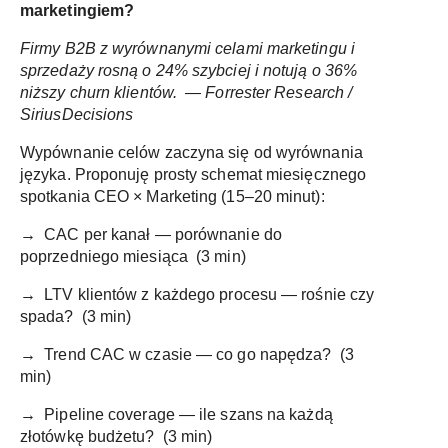
marketingiem?
Firmy B2B z wyrównanymi celami marketingu i
sprzedaży rosną o 24% szybciej i notują o 36%
niższy churn klientów. — Forrester Research /
SiriusDecisions
Wyрównanie celów zaczyna się od wyrównania
języka. Proponuję prosty schemat miesięcznego
spotkania CEO × Marketing (15–20 minut):
→
CAC per kanał — porównanie do
poprzedniego miesiąca (3 min)
→
LTV klientów z każdego procesu — rośnie czy
spada? (3 min)
→
Trend CAC w czasie — co go napędza? (3
min)
→
Pipeline coverage — ile szans na każdą
złotówkę budżetu? (3 min)