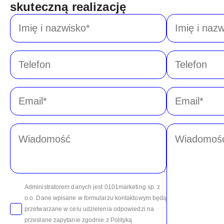
skuteczną realizację
Imię
Imię
i
i
nazwisko
nazwisko
*
*
Telefon
Telefon
Email
Email
*
*
Wiadomość
Message
*
*
Administratorem danych jest 0101marketing sp. z
o.o. Dane wpisane w formularzu kontaktowym będą
przetwarzane w celu udzielenia odpowiedzi na
przesłane zapytanie zgodnie z Polityką