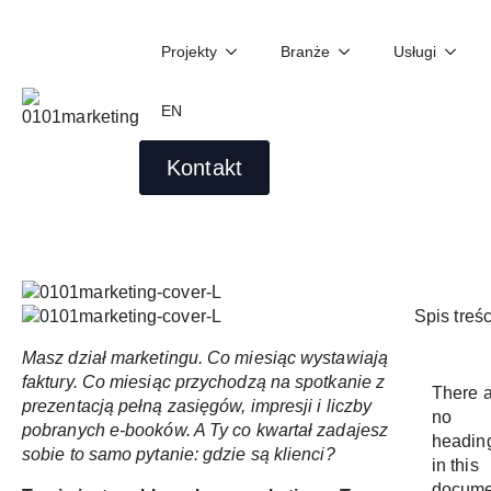
Projekty
Branże
Usługi
Jak CEO firmy B2B powinien
komunikować się z działem
EN
marketingu?
Wojciech Idzikowski
03/25/2026
Kontakt
Spis treśc
Masz dział marketingu. Co miesiąc wystawiają
faktury. Co miesiąc przychodzą na spotkanie z
There 
prezentacją pełną zasięgów, impresji i liczby
no
pobranych e-booków. A Ty co kwartał zadajesz
headin
sobie to samo pytanie: gdzie są klienci?
in this
docume