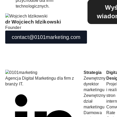
przychodów dla firm
technologicznych.
Wyś
wiado
dr Wojciech Idzikowski
Founder
contact@0101marketing.com
Strategia
Digit
Agencja Digital Marketingu dla firm z
Zewnętrzny
Desi
branży IT.
dyrektor
Proje
marketingu
i real
Zewnętrzny
stron
dział
inter
marketingu
Conv
Darmowa
Rate