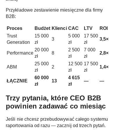
Przykładowe zestawienie miesięczne dla firmy
B2B:
Proces
Budżet
Klienci
CAC
LTV
ROI
Trust
15 000
5 000
17 500
3
3,5×
Generation
zł
zł
zł
20 000
2 500
7 000
Performance
8
2,8×
zł
zł
zł
25 000
12 500
17 500
ABM
2
1,4×
zł
zł
zł
60 000
4 615
ŁĄCZNIE
13
—
—
zł
zł
Trzy pytania, które CEO B2B
powinien zadawać co miesiąc
Jeśli nie chcesz przebudowywać całego systemu
raportowania od razu — zacznij od trzech pytań.