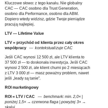
Kluczowe słowo: z tego kanału. Nie globalny
CAC — CAC osobno dla Trust Generation,
osobno dla Performance, osobno dla ABM.
Dopiero wtedy widzisz, gdzie Twoje pieniądze
pracują najlepiej.
LTV — Lifetime Value
LTV = przychód od klienta przez cały okres
współpracy
— kontekstualizuje CAC
Jeśli CAC wynosi 12 500 zł, ale LTV klienta to
37 500 zł — to doskonała inwestycja. Jeśli CAC
wynosi 2 500 zł, ale klient churni po 2 miesiącach
z LTV 3 000 zł — masz poważny problem, nawet
jeśli „leady są tanie”.
ROI marketingowy
ROI = LTV / CAC
— benchmark: min. 2,0× |
poniżej 1,5× → czerwona flaga | powyżej 3× →
skaluj