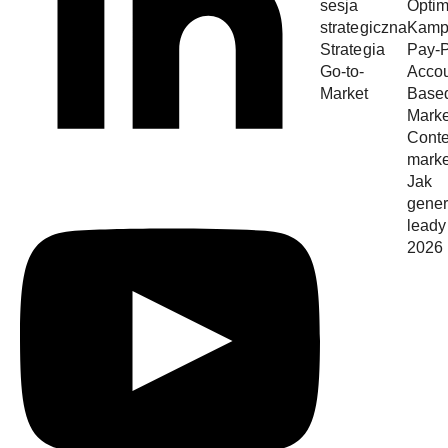
sesja
Optim
strategiczna
Kamp
Strategia
Pay-P
Go-to-
Acco
Market
Base
Marke
Conte
marke
Jak
gene
leady
2026 