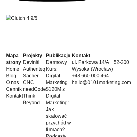
Mapa
Projekty
Publikacje
Kontakt
strony
Deviniti
Darmowy
ul. Parkowa 14/A 52-200
Home
Authenteq
Kurs:
Wysoka (Wrocław)
Blog
Sacher
Digital
+48 660 000 464
O nas
CNC
Marketing
hello@0101marketing.com
Cennik
needCode
$120M z
Kontakt
Think
Digital
Beyond
Marketing:
Jak
skalować
przychód w
firmach?
Podcasty