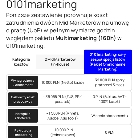
0101marketing
Poniższe zestawienie porównuje koszt
zatrudnienia dwóch Mid Marketerów na umowę
o pracę (UoP) w pełnym wymiarze godzin
względem pakietu
Multimarketing (160h)
w
0101marketing.
0101marketing: cały
Kategoria
2 Mid Marketerów
zespół specjalistów
kosztów
(In-house)
(Pakiet Omnichannel
Marketing)
32 000 PLN
(przy
Wynagrodzenia
10 000 PLN (Netto) każdy
płatności 3 msc)
/ Abonament
~36 065 PLN (ZUS, PPK,
0 PLN (Faktura VAT -
Całkowity koszt
podatek)
100% koszt)
pracodawcy
~1 500 PLN (Ahrefs,
Narzędzia
W cenie abonamentu
Adobe, Ads Tools)
i Software
~10 000 PLN
Rekrutacja
0 PLN
(jednorazowo)
i onboarding