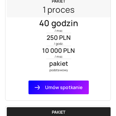
PAKIET
1 proces
40 godzin
/ msc
250 PLN
/ godz.
10 000 PLN
/ msc
pakiet
podstawowy
Umów spotkanie
PAKIET