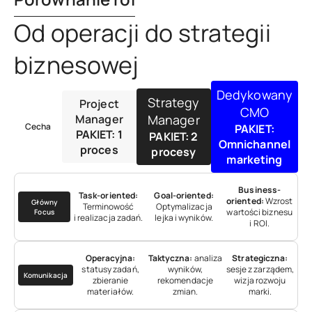
Od operacji do strategii
biznesowej
Dedykowany
Strategy
Project
CMO
Manager
Manager
Cecha
PAKIET:
PAKIET: 1
PAKIET: 2
Omnichannel
proces
procesy
marketing
Business-
Task-oriented:
Goal-oriented:
oriented:
Wzrost
Główny
Terminowość
Optymalizacja
wartości biznesu
Focus
i realizacja zadań.
lejka i wyników.
i ROI.
Operacyjna:
Taktyczna:
analiza
Strategiczna:
statusy zadań,
wyników,
sesje z zarządem,
Komunikacja
zbieranie
rekomendacje
wizja rozwoju
materiałów.
zmian.
marki.