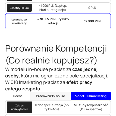
~1 000 PLN (Laptop,
0 PLN
Benefity i Biuro
biurko, integracje)
~38 565 PLN + ryzyko
Łączny koszt
32 000 PLN
rotacji
miesięczny
Porównanie Kompetencji
(Co realnie kupujesz?)
W modelu in-house płacisz za
czas jednej
osoby,
która ma ograniczone pole specjalizacji.
W 0101marketing płacisz za
efekt pracy
całego zespołu.
Cecha
Pracownik In-house
Model 0101marketing
Jedna specjalizacja (np.
Multi-dyscyplinarność
Zakres
tylko Ads)
(11+ ekspertów)
umiejętności