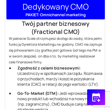
Dedykowany CMO
PAKIET: Omnichannel marketing
Twój partner biznesowy
(Fractional CMO)
W pakiecie Scale otrzymujesz dostęp do osoby, która pełni
funkcję Dyrektora Marketingu na godziny. CMO nie zajmuje
się pilnowaniem czy grafika jest gotowa (od tego ma PM-a
w swoim zespole), on dba o to, by marketing realizował
cele finansowe firmy.
Zgodność z celami biznesowymi:
Uczestniczy w spotkaniach zarządu. Rozmawia
o przychodach, marży i koszcie pozyskania
klienta (CAC) w relacji do jego wartości (LTV).
Go-To-Market (GTM):
Jeśli wprowadzasz
nowy produkt lub wchodzisz na nowy rynek
(np. zagraniczny), CMO buduje całą narrację i
strategię wejścia.