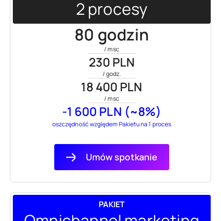
2 procesy
80 godzin
/ msc
230 PLN
/ godz.
18 400 PLN
/ msc
-1 600 PLN (~8%)
oszczędność względem Pakietu na 1 proces
Umów spotkanie
PAKIET
Omnichannel marketing