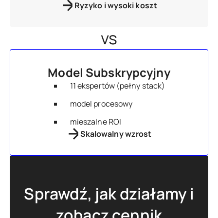
Ryzyko i wysoki koszt
vs
Model Subskrypcyjny
11 ekspertów (pełny stack)
model procesowy
mieszalne ROI
Skalowalny wzrost
Sprawdź, jak działamy i
zobacz cennik