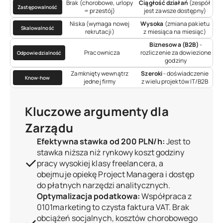
Brak (chorobowe, urlopy
Ciągłość działań
(zespół
Zastępowalność
= przestój)
jest zawsze dostępny)
Niska (wymaga nowej
Wysoka
(zmiana pakietu
Skalowalność
rekrutacji)
z miesiąca na miesiąc)
Biznesowa (B2B)
-
Pracownicza
rozliczenie za dowiezione
Odpowiedzialność
godziny
Zamknięty wewnątrz
Szeroki
- doświadczenie
Know-how
jednej firmy
z wielu projektów IT/B2B
Kluczowe argumenty dla
Zarządu
Efektywna stawka od 200 PLN/h:
Jest to
stawka niższa niż rynkowy koszt godziny
pracy wysokiej klasy freelancera, a
obejmuje opiekę Project Managera i dostęp
do płatnych narzędzi analitycznych.
Optymalizacja podatkowa:
Współpraca z
0101marketing to czysta faktura VAT. Brak
obciążeń socjalnych, kosztów chorobowego