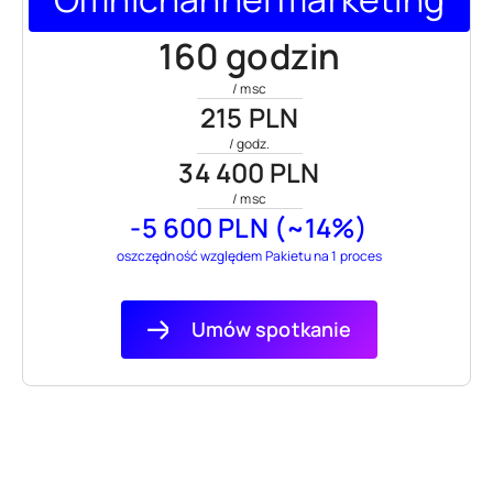
160 godzin
/ msc
215 PLN
/ godz.
34 400 PLN
/ msc
-5 600 PLN (~14%)
oszczędność względem Pakietu na 1 proces
Umów spotkanie