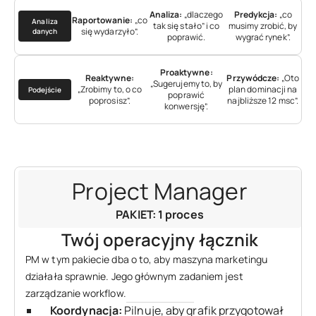
Analiza:
„dlaczego
Predykcja:
„co
Raportowanie:
„co
Analiza
tak się stało” i co
musimy zrobić, by
się wydarzyło”.
danych
poprawić.
wygrać rynek”.
Proaktywne:
Reaktywne:
Przywódcze:
„Oto
„Sugerujemy to, by
„Zrobimy to, o co
plan dominacji na
Podejście
poprawić
poprosisz”.
najbliższe 12 msc”.
konwersję”.
Project Manager
PAKIET: 1 proces
Twój operacyjny łącznik
PM w tym pakiecie dba o to, aby maszyna marketingu
działała sprawnie. Jego głównym zadaniem jest
zarządzanie workflow.
Koordynacja:
Pilnuje, aby grafik przygotował