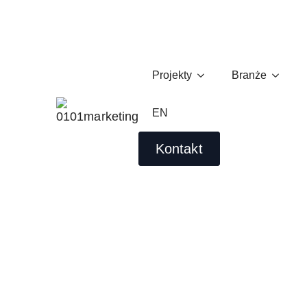
Projekty
Branże
E-mail Marketing: 10 Prz
klienta
EN
Wojciech Idzikowski
06/06/2023
Kontakt