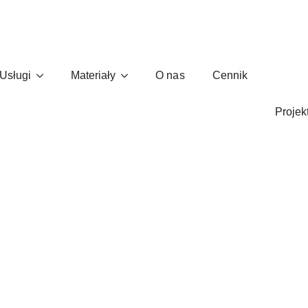
Usługi
Materiały
O nas
Cennik
ykładowych e-maili, które przyc
Projek