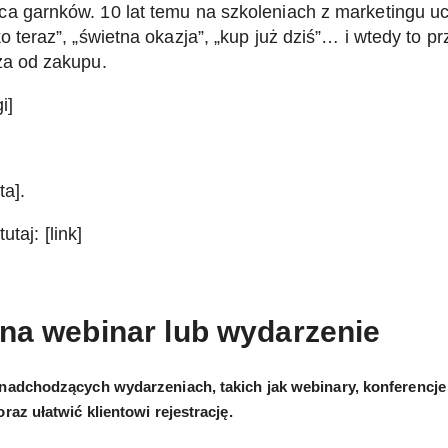
ca garnków. 10 lat temu na szkoleniach z marketingu u
 teraz”, „świetna okazja”, „kup już dziś”… i wtedy to pr
za od zakupu.
i]
ta].
taj: [link]
 na webinar lub wydarzenie
 nadchodzących wydarzeniach, takich jak webinary, konferencje 
raz ułatwić klientowi rejestrację.