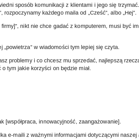
dni sposób komunikacji z klientami i jego się trzymać.
y”, rozpoczynamy każdego maila od „Cześć”, albo „Hej”.
 firmy]”, nikt nie chce gadać z komputerem, musi być im
j „powietrza” w wiadomości tym lepiej się czyta.
masz problemy i co chcesz mu sprzedać, najlepszą rzecz
 o tym jakie korzyści on będzie miał.
jak [współpraca, innowacyjność, zaangażowanie].
lka e-maili z ważnymi informacjami dotyczącymi naszej a