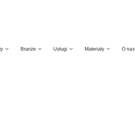
iągną i utrzymają uwagę
ty
Branże
Usługi
Materiały
O nas