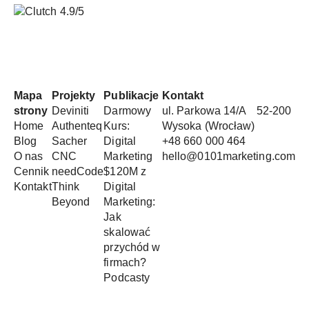
Mapa
Projekty
Publikacje
Kontakt
strony
Deviniti
Darmowy
ul. Parkowa 14/A 52-200
Home
Authenteq
Kurs:
Wysoka (Wrocław)
Blog
Sacher
Digital
+48 660 000 464
O nas
CNC
Marketing
hello@0101marketing.com
Cennik
needCode
$120M z
Kontakt
Think
Digital
Beyond
Marketing:
Jak
skalować
przychód w
firmach?
Podcasty