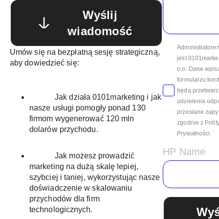
Wyślij
wiadomość
Administratore
Umów się na bezpłatną sesję strategiczną,
jest 0101market
aby dowiedzieć się:
o.o. Dane wpis
formularzu kon
będą przetwarz
Jak działa 0101marketing i jak
udzielenia odp
nasze usługi pomogły ponad 130
przesłane zapy
firmom wygenerować 120 mln
zgodnie z Polit
dolarów przychodu.
Prywatności.
HP Name
Jak możesz prowadzić
marketing na dużą skalę lepiej,
szybciej i taniej, wykorzystując nasze
doświadczenie w skalowaniu
przychodów dla firm
technologicznych.
Wyś