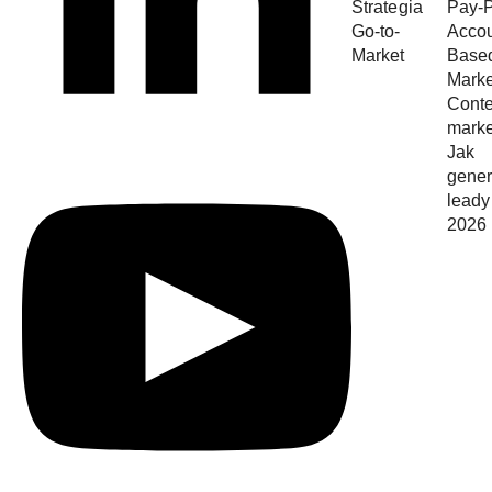
Strategia
Pay-P
Go-to-
Acco
Market
Base
Marke
Conte
marke
Jak
gene
leady
2026 