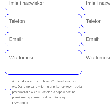
i
i
nazwisko
nazwisko
*
*
Telefon
Telefon
Email
Email
*
*
Wiadomość
Message
*
*
Administratorem danych jest 0101marketing sp. z
o.o. Dane wpisane w formularzu kontaktowym będą
przetwarzane w celu udzielenia odpowiedzi na
przesłane zapytanie zgodnie z Polityką
Prywatności.