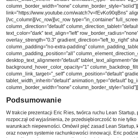
column_border_width=”none” column_border_style=”solid”][
link=”https://www.youtube.com/watch?v=fEvKo90qBns” align=
[/vc_column][/vc_row][vc_row type=”in_container” full_scr
column_direction=”default” column_direction_tablet=”defaul
text_color=”dark” text_align=”left” row_border_radius=”non
overlay_strength=”0.3″ gradient_direction=”left_to_right”
column_padding=”no-extra-padding” column_padding_tablet
column_padding_position=”all” column_element_direction_
desktop_text_alignment=”default” tablet_text_alignment=”d
background_hover_color_opacity=”1″ column_backdrop_fi
column_link_target=”_self” column_position=”default” gradien
tablet_width_inherit=”default” animation_type=”default” b
column_border_width=”none” column_border_style=”solid”]
Podsumowanie
W trakcie prezentacji Eric Ries, twórca ruchu Lean Startup,
rozpoczął od wyjaśnienia, że przedsiębiorczość to nie tylko
warunkach niepewności. Omówił pięć zasad Lean Startup, ko
oraz nowym systemie rachunkowości innowacji. Eric podzie