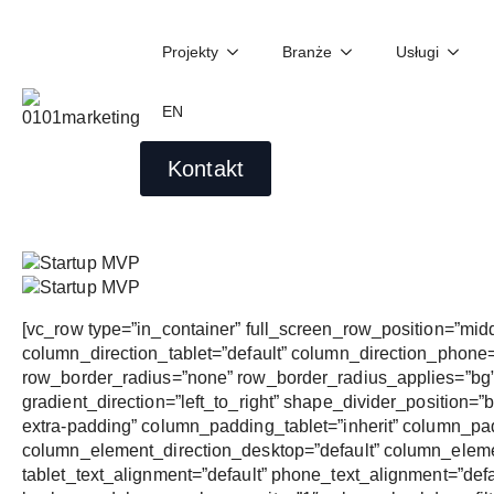
Projekty
Branże
Usługi
Lean startup – Eric Ries –
Podsumowanie książki
EN
Wojciech Idzikowski
03/03/2025
Kontakt
[vc_row type=”in_container” full_screen_row_position=”mid
column_direction_tablet=”default” column_direction_phone=”d
row_border_radius=”none” row_border_radius_applies=”bg” o
gradient_direction=”left_to_right” shape_divider_positio
extra-padding” column_padding_tablet=”inherit” column_pa
column_element_direction_desktop=”default” column_elemen
tablet_text_alignment=”default” phone_text_alignment=”def