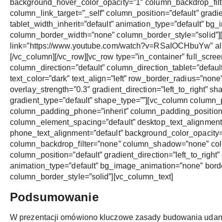
background_hover_color_opacity=”1″ column_backdrop_fi
column_link_target=”_self” column_position=”default” gradien
tablet_width_inherit=”default” animation_type=”default” b
column_border_width=”none” column_border_style=”solid”][
link=”https://www.youtube.com/watch?v=RSaIOCHbuYw” align
[/vc_column][/vc_row][vc_row type=”in_container” full_scr
column_direction=”default” column_direction_tablet=”defaul
text_color=”dark” text_align=”left” row_border_radius=”non
overlay_strength=”0.3″ gradient_direction=”left_to_right”
gradient_type=”default” shape_type=””][vc_column column_
column_padding_phone=”inherit” column_padding_position=
column_element_spacing=”default” desktop_text_alignment=”
phone_text_alignment=”default” background_color_opacity
column_backdrop_filter=”none” column_shadow=”none” col
column_position=”default” gradient_direction=”left_to_right”
animation_type=”default” bg_image_animation=”none” bord
column_border_style=”solid”][vc_column_text]
Podsumowanie
W prezentacji omówiono kluczowe zasady budowania udanego