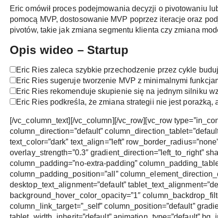
Eric omówił proces podejmowania decyzji o pivotowaniu lub 
pomocą MVP, dostosowanie MVP poprzez iteracje oraz podję
pivotów, takie jak zmiana segmentu klienta czy zmiana mo
Opis wideo – Startup
Eric Ries zaleca szybkie przechodzenie przez cykle buduj
Eric Ries sugeruje tworzenie MVP z minimalnymi funkcjam
Eric Ries rekomenduje skupienie się na jednym silniku wz
Eric Ries podkreśla, że zmiana strategii nie jest porażką,
[/vc_column_text][/vc_column][/vc_row][vc_row type=”in_co
column_direction=”default” column_direction_tablet=”defaul
text_color=”dark” text_align=”left” row_border_radius=”non
overlay_strength=”0.3″ gradient_direction=”left_to_right”
column_padding=”no-extra-padding” column_padding_tablet
column_padding_position=”all” column_element_direction_
desktop_text_alignment=”default” tablet_text_alignment=”d
background_hover_color_opacity=”1″ column_backdrop_fi
column_link_target=”_self” column_position=”default” gradien
tablet_width_inherit=”default” animation_type=”default” b