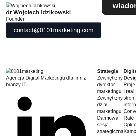
wiado
dr Wojciech Idzikowski
Founder
contact@0101marketing.com
Strategia
Digit
Agencja Digital Marketingu dla firm z
Zewnętrzny
Desi
branży IT.
dyrektor
Proje
marketingu
i real
Zewnętrzny
stron
dział
inter
marketingu
Conv
Darmowa
Rate
sesja
Optim
strategiczna
Kamp