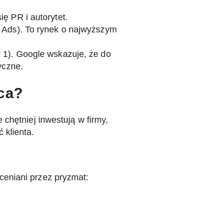
ę PR i autorytet.
e Ads). To rynek o najwyższym
r 1). Google wskazuje, że do
yczne.
aca?
chętniej inwestują w firmy,
 klienta.
ceniani przez pryzmat: