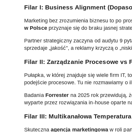
Filar I: Business Alignment (Dopa
Marketing bez zrozumienia biznesu to po pros
w Polsce
przyznaje się do braku jasnej stra
Partner strategiczny zaczyna od audytu 9 py
sprzedaje „jakość”, a reklamy krzyczą o „ni
Filar II: Zarządzanie Procesowe vs
Pułapka, w której znajduje się wiele firm IT, 
podejście procesowe. Tu nie rozmawiamy o il
Badania
Forrester
na 2025 rok przewidują, że
wyparte przez rozwiązania in-house oparte na
Filar III: Multikanałowa Temperatu
Skuteczna
agencja marketingowa
w roli pa