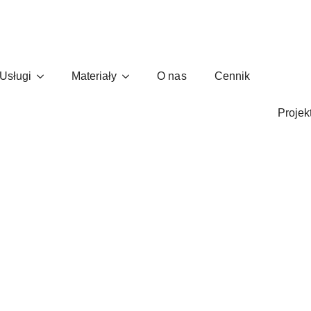
Usługi
Materiały
O nas
Cennik
tury: Dlaczego 80% CEO wybier
Projek
 agencji marketingowej?