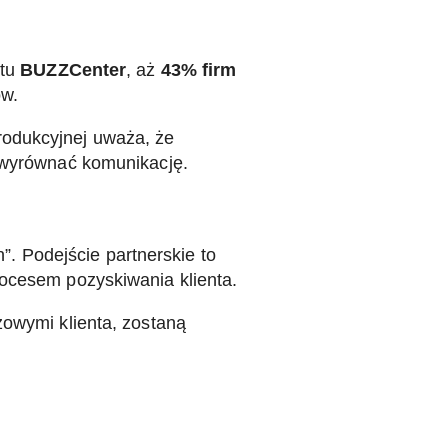
rtu
BUZZCenter
, aż
43% firm
ów.
produkcyjnej uważa, że
i wyrównać komunikację.
n”. Podejście partnerskie to
rocesem pozyskiwania klienta.
żowymi klienta, zostaną