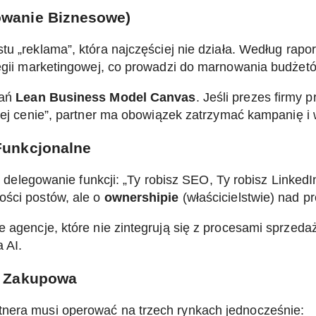
sowanie Biznesowe)
tu „reklama”, która najczęściej nie działa. Według rapo
tegii marketingowej, co prowadzi do marnowania budżet
tań
Lean Business Model Canvas
. Jeśli prezes firmy 
skiej cenie”, partner ma obowiązek zatrzymać kampanię 
 Funkcjonalne
to delegowanie funkcji: „Ty robisz SEO, Ty robisz LinkedI
ości postów, ale o
ownershipie
(właścicielstwie) nad p
 agencje, które nie zintegrują się z procesami sprzeda
 AI.
ra Zakupowa
rtnera musi operować na trzech rynkach jednocześnie: