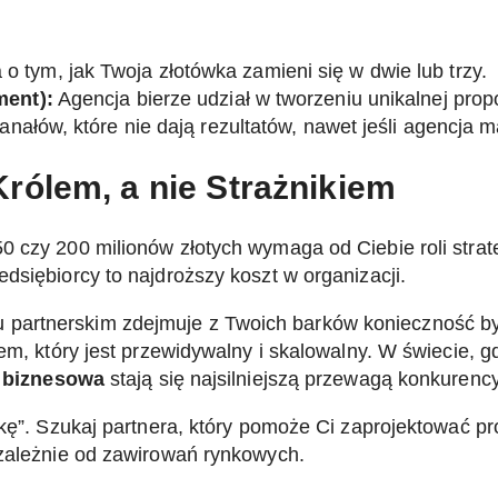
 tym, jak Twoja złotówka zamieni się w dwie lub trzy.
ment):
Agencja bierze udział w tworzeniu unikalnej prop
nałów, które nie dają rezultatów, nawet jeśli agencja m
rólem, a nie Strażnikiem
0 czy 200 milionów złotych wymaga od Ciebie roli strat
dsiębiorcy to najdroższy koszt w organizacji.
 partnerskim zdejmuje z Twoich barków konieczność b
em, który jest przewidywalny i skalowalny. W świecie, gd
a biznesowa
stają się najsilniejszą przewagą konkurency
wkę”. Szukaj partnera, który pomoże Ci zaprojektować p
ezależnie od zawirowań rynkowych.