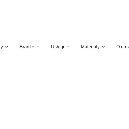
a transformację
ty
Branże
Usługi
Materiały
O nas