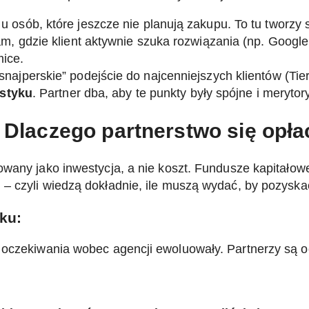
sób, które jeszcze nie planują zakupu. To tu tworzy si
m, gdzie klient aktywnie szuka rozwiązania (np. Googl
mice.
snajperskie” podejście do najcenniejszych klientów (Tie
styku
. Partner dba, aby te punkty były spójne i merytor
: Dlaczego partnerstwo się opł
wany jako inwestycja, a nie koszt. Fundusze kapitałowe 
i
– czyli wiedzą dokładnie, ile muszą wydać, by pozyskać
ku:
, oczekiwania wobec agencji ewoluowały. Partnerzy są o