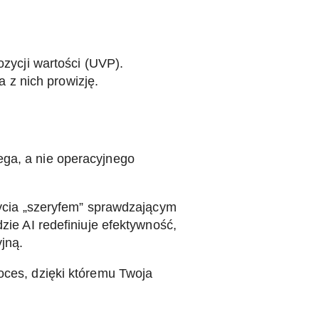
ozycji wartości (UVP).
a z nich prowizję.
ega, a nie operacyjnego
ycia „szeryfem” sprawdzającym
zie AI redefiniuje efektywność,
jną.
roces, dzięki któremu Twoja