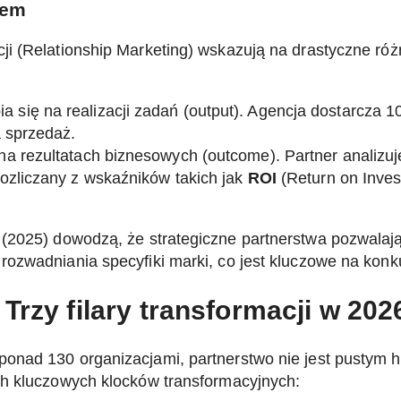
rem
i (Relationship Marketing) wskazują na drastyczne różn
a się na realizacji zadań (output). Agencja dostarcza 1
a sprzedaż.
na rezultatach biznesowych (outcome). Partner analizu
rozliczany z wskaźników takich jak
ROI
(Return on Inve
(2025) dowodzą, że strategiczne partnerstwa pozwalaj
ozwadniania specyfiki marki, co jest kluczowe na konk
Trzy filary transformacji w 202
onad 130 organizacjami, partnerstwo nie jest pustym 
ch kluczowych klocków transformacyjnych: