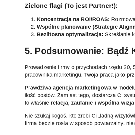
Zielone flagi (To jest Partner!):
Koncentracja na ROI/ROAS:
Rozmowa o
Wspólne planowanie (Strategic Align
Bezlitosna optymalizacja:
Skreślanie ka
5. Podsumowanie: Bądź K
Prowadzenie firmy o przychodach rzędu 20, 5
pracownika marketingu. Twoja praca jako prze
Prawdziwa
agencja marketingowa
w modelu
ilość postów. Zamiast tego, dostarcza Ci syst
to właśnie
relacja, zaufanie i wspólna wizj
Nie szukaj kogoś, kto zrobi Ci „ładną wizytó
firma będzie rosła w sposób powtarzalny, ni