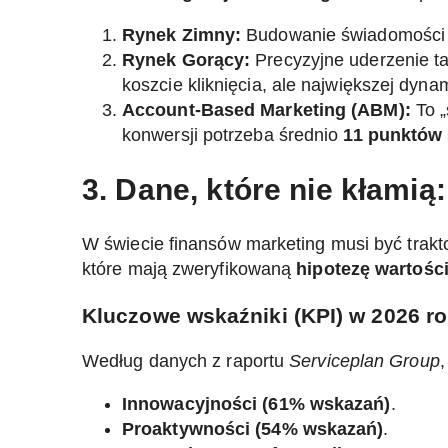
Rynek Zimny:
Budowanie świadomości u o
Rynek Gorący:
Precyzyjne uderzenie ta
koszcie kliknięcia, ale największej dyna
Account-Based Marketing (ABM):
To „
konwersji potrzeba średnio
11 punktów 
3. Dane, które nie kłamią
W świecie finansów marketing musi być trakto
które mają zweryfikowaną
hipotezę wartośc
Kluczowe wskaźniki (KPI) w 2026 ro
Według danych z raportu
Serviceplan Group
Innowacyjności (61% wskazań)
.
Proaktywności (54% wskazań)
.