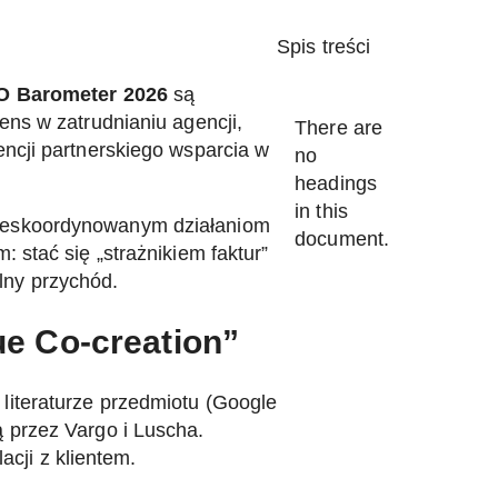
Spis treści
 Barometer 2026
są
ens w zatrudnianiu agencji,
There are
encji partnerskiego wsparcia w
no
headings
in this
i nieskoordynowanym działaniom
document.
 stać się „strażnikiem faktur”
alny przychód.
ue Co-creation”
literaturze przedmiotu (Google
 przez Vargo i Luscha.
acji z klientem.