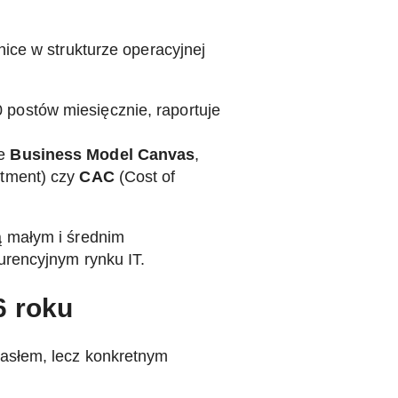
ice w strukturze operacyjnej
0 postów miesięcznie, raportuje
je
Business Model Canvas
,
stment) czy
CAC
(Cost of
ą małym i średnim
urencyjnym rynku IT.
6 roku
hasłem, lecz konkretnym