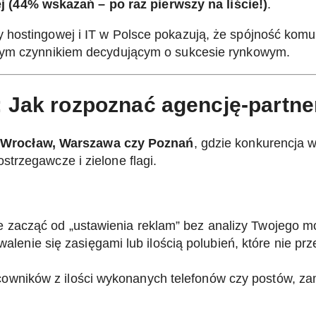
 (44% wskazań – po raz pierwszy na liście!)
.
hostingowej i IT w Polsce pokazują, że spójność komu
owym czynnikiem decydującym o sukcesie rynkowym.
: Jak rozpoznać agencję-partne
k
Wrocław, Warszawa czy Poznań
, gdzie konkurencja 
trzegawcze i zielone flagi.
e zacząć od „ustawienia reklam” bez analizy Twojego 
alenie się zasięgami lub ilością polubień, które nie prze
owników z ilości wykonanych telefonów czy postów, za