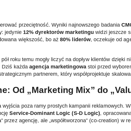
olerować przeciętność. Wyniki najnowszego badania
CMO
y: jedynie
12% dyrektorów marketingu
widzi jeszcze s
cydowana większość, bo aż
80% liderów
, oczekuje od ag
cze pół roku temu mogły liczyć na dopływ klientów dzięk
a. Dziś każda
agencja marketingowa
stoi przed wyborem:
ię strategicznym partnerem, który współprojektuje skalow
e: Od „Marketing Mix” do „Val
 wyjścia poza ramy prostych kampanii reklamowych. W 
pcję
Service-Dominant Logic (S-D Logic)
, opracowaną
” przez agencję, ale „współtworzona” (co-creation) w rel