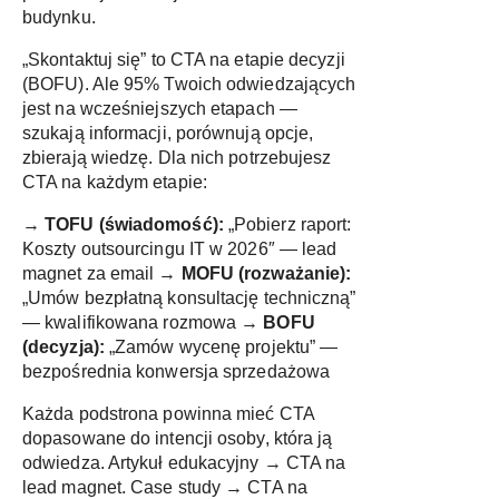
budynku.
„Skontaktuj się” to CTA na etapie decyzji
(BOFU). Ale 95% Twoich odwiedzających
jest na wcześniejszych etapach —
szukają informacji, porównują opcje,
zbierają wiedzę. Dla nich potrzebujesz
CTA na każdym etapie:
→
TOFU (świadomość):
„Pobierz raport:
Koszty outsourcingu IT w 2026″ — lead
magnet za email →
MOFU (rozważanie):
„Umów bezpłatną konsultację techniczną”
— kwalifikowana rozmowa →
BOFU
(decyzja):
„Zamów wycenę projektu” —
bezpośrednia konwersja sprzedażowa
Każda podstrona powinna mieć CTA
dopasowane do intencji osoby, która ją
odwiedza. Artykuł edukacyjny → CTA na
lead magnet. Case study → CTA na