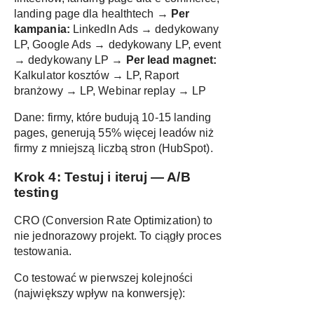
landing page dla healthtech →
Per
kampania:
LinkedIn Ads → dedykowany
LP, Google Ads → dedykowany LP, event
→ dedykowany LP →
Per lead magnet:
Kalkulator kosztów → LP, Raport
branżowy → LP, Webinar replay → LP
Dane: firmy, które budują 10-15 landing
pages, generują 55% więcej leadów niż
firmy z mniejszą liczbą stron (
HubSpot
).
Krok 4: Testuj i iteruj — A/B
testing
CRO (Conversion Rate Optimization) to
nie jednorazowy projekt. To ciągły proces
testowania.
Co testować w pierwszej kolejności
(największy wpływ na konwersję):