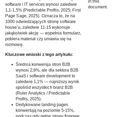
in this
software i IT services wynosi zaledwie
document.
1,1-1,5% (
Predictable Profits, 2025
;
First
Page Sage, 2025
). Oznacza to, że na
1000 odwiedzających stronę software
house’u, zaledwie 11-15 wykonuje
jakąkolwiek akcję — wypełnia formularz,
pobiera materiał czy umawia się na
rozmowę.
Kluczowe wnioski z tego artykułu:
Średnia konwersja stron B2B
wynosi 2,9%, ale dla sektora B2B
SaaS i software development to
zaledwie 1,1% — najniższy wynik
spośród wszystkich branż B2B
(
Ruler Analytics / Predictable
Profits, 2025
).
Dedykowane landing pages
konwertują na poziomie 5-15%,
podczas gdy pełne strony firmowe