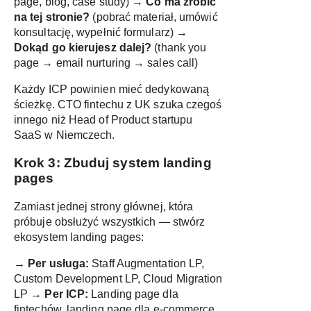
page, blog, case study) →
Co ma zrobić
na tej stronie?
(pobrać materiał, umówić
konsultację, wypełnić formularz) →
Dokąd go kierujesz dalej?
(thank you
page → email nurturing → sales call)
Każdy ICP powinien mieć dedykowaną
ścieżkę. CTO fintechu z UK szuka czegoś
innego niż Head of Product startupu
SaaS w Niemczech.
Krok 3: Zbuduj system landing
pages
Zamiast jednej strony głównej, która
próbuje obsłużyć wszystkich — stwórz
ekosystem landing pages:
→
Per usługa:
Staff Augmentation LP,
Custom Development LP, Cloud Migration
LP →
Per ICP:
Landing page dla
fintechów, landing page dla e-commerce,