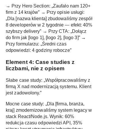
→ Przy Hero Section: „Zaufało nam 120+
firm z 14 krajów” → Przy opisie usługi:
„Dla [nazwa klienta] zbudowaliśmy zespół
8 developerów w 2 tygodnie — efekt: 40%
szybszy delivery” → Przy CTA: „Dołącz
do firm jak [logo 1], [logo 2], [logo 3]” →
Przy formularzu: „Średni czas
odpowiedzi: 4 godziny robocze”
Element 4: Case studies z
liczbami, nie z opisem
Słabe case study: „Współpracowaliśmy z
firmą X nad modernizacją systemu. Klient
jest zadowolony.”
Mocne case study: „Dla [firma, branża,
kraj] zmodernizowaliśmy system legacy w
stack React/Node.js. Wynik: 60%
redukcja czasu odpowiedzi API, 35%