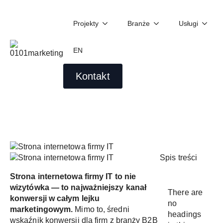
Projekty
Branże
Usługi
Strona internetowa firmy IT, która
nie sprzedaje: jak zamienić
EN
wizytówkę w maszynę do
generowania leadów
Kontakt
Krystian Żygało
02/23/2026
Spis treści
Strona internetowa firmy IT to nie
wizytówka — to najważniejszy kanał
There are
konwersji w całym lejku
no
marketingowym.
Mimo to, średni
headings
wskaźnik konwersji dla firm z branży B2B