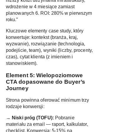
niższy koszt utrzymania infrastruktury,
wdrożenie w 4 miesiące zamiast
planowanych 6. ROI: 280% w pierwszym
roku.”
Kluczowe elementy case study, który
konwertuje: kontekst (branża, kraj,
wyzwanie), rozwiązanie (technologia,
podejście, team), wyniki (liczby, procenty,
czas), cytat klienta (z imieniem i
stanowiskiem).
Element 5: Wielopoziomowe
CTA dopasowane do Buyer’s
Journey
Strona powinna oferować minimum trzy
rodzaje konwersji:
→
Niski próg (TOFU):
Pobranie
materiału za email — raport, kalkulator,
checklist. Konwersja: 5-15% na