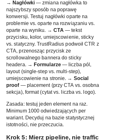
→
Nagłówki
— zmiana nagłówka to
najszybszy sposób na poprawę
konwersji. Testuj nagłówki oparte na
problemie vs. oparte na rozwiązaniu vs.
oparte na wyniku. →
CTA
— tekst
przycisku, kolor, umiejscowienie, sticky
vs. statyczny. TrustRadius podwoił CTR z
CTA, przenosząc przycisk ze
scrollowalnego bannera do sticky
headera. →
Formularze
— liczba pól,
layout (single-step vs. multi-step),
umiejscowienie na stronie. →
Social
proof
— placement (przy CTA vs. osobna
sekcja), format (cytat vs. liczba vs. logo).
Zasada: testuj jeden element na raz.
Minimum 1000 odwiedzających per
wariant. Decyduj na bazie statystycznej
istotności, nie przeczucia.
Krok 5: Mierz pipeline, nie traffic