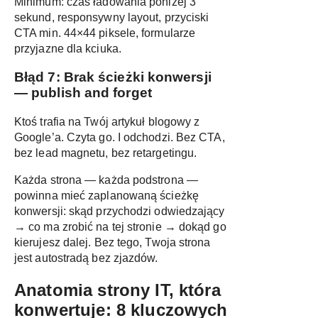
Minimum: czas ładowania poniżej 3
sekund, responsywny layout, przyciski
CTA min. 44×44 piksele, formularze
przyjazne dla kciuka.
Błąd 7: Brak ścieżki konwersji
— publish and forget
Ktoś trafia na Twój artykuł blogowy z
Google’a. Czyta go. I odchodzi. Bez CTA,
bez lead magnetu, bez retargetingu.
Każda strona — każda podstrona —
powinna mieć zaplanowaną ścieżkę
konwersji: skąd przychodzi odwiedzający
→ co ma zrobić na tej stronie → dokąd go
kierujesz dalej. Bez tego, Twoja strona
jest autostradą bez zjazdów.
Anatomia strony IT, która
konwertuje: 8 kluczowych