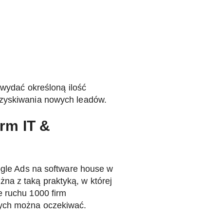
 wydać określoną ilość
ozyskiwania nowych leadów.
rm IT &
ogle Ads na software house w
na z taką praktyką, w której
e ruchu 1000 firm
rych można oczekiwać.