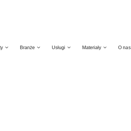
e?
ty
Branże
Usługi
Materiały
O nas