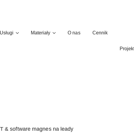
Usługi
Materiały
O nas
Cennik
klientów dla firm IT & softwar
Projek