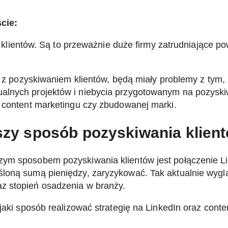
ście:
lientów. Są to przeważnie duże firmy zatrudniające po
ą, z pozyskiwaniem klientów, będą miały problemy z tym
alnych projektów i niebycia przygotowanym na pozyski
o content marketingu czy zbudowanej marki.
epszy sposób pozyskiwania klien
zym sposobem pozyskiwania klientów jest połączenie Li
loną sumą pieniędzy, zaryzykować. Tak aktualnie wygląd
z stopień osadzenia w branży.
 jaki sposób realizować strategię na LinkedIn oraz cont