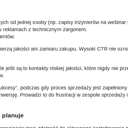
h od jednej osoby (np. zapisy inżynierów na webinar 
 w reklamach z technicznym żargonem.
entów.
mierzą jakości ani zamiaru zakupu. Wysoki CTR nie ozn
eśli są to kontakty niskiej jakości, które nigdy nie prz
w.
sukcesy”, podczas gdy proces sprzedaży jest zapełniony
nwersję. Prowadzi to do frustracji w zespole sprzedaży i
e planuje