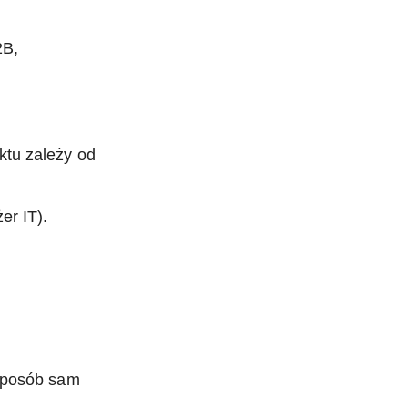
2B,
ktu zależy od
er IT).
 sposób sam