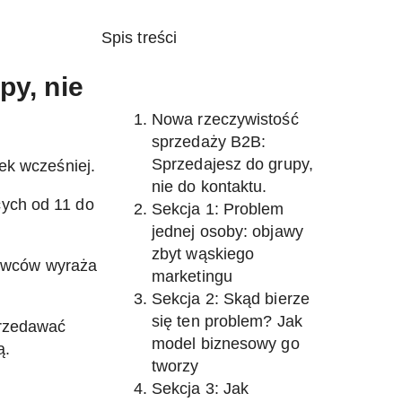
Spis treści
py, nie
Nowa rzeczywistość
sprzedaży B2B:
Sprzedajesz do grupy,
ek wcześniej.
nie do kontaktu.
cych od 11 do
Sekcja 1: Problem
jednej osoby: objawy
zbyt wąskiego
ywców wyraża
marketingu
Sekcja 2: Skąd bierze
się ten problem? Jak
przedawać
model biznesowy go
ą.
tworzy
Sekcja 3: Jak