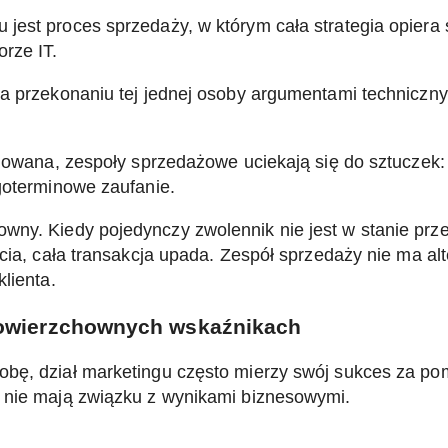
jest proces sprzedaży, w którym cała strategia opiera 
rze IT.
a przekonaniu tej jednej osoby argumentami technicznym
niowana, zespoły sprzedażowe uciekają się do sztuczek:
ugoterminowe zaufanie.
owny. Kiedy pojedynczy zwolennik nie jest w stanie pr
icia, cała transakcja upada. Zespół sprzedaży nie ma a
lienta.
 powierzchownych wskaźnikach
obę, dział marketingu często mierzy swój sukces za p
e nie mają związku z wynikami biznesowymi.