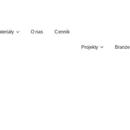
teriały
O nas
Cennik
, nie tylko do IT. Strategia na 
Projekty
Branże