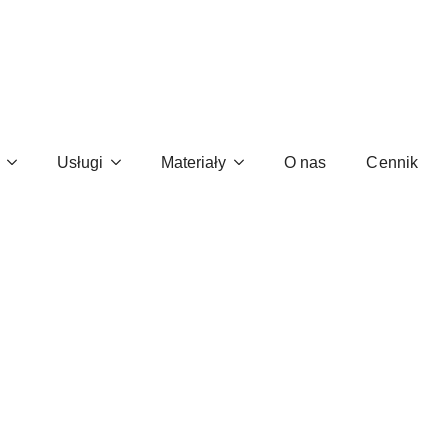
skrócenie cyklów
Usługi
Materiały
O nas
Cennik