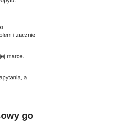
popytu.
go
blem i zacznie
jej marce.
apytania, a
esowy go