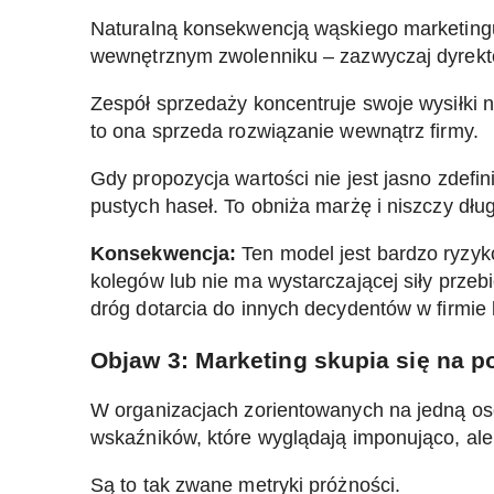
Naturalną konsekwencją wąskiego marketingu 
wewnętrznym zwolenniku – zazwyczaj dyrekto
Zespół sprzedaży koncentruje swoje wysiłki n
to ona sprzeda rozwiązanie wewnątrz firmy.
Gdy propozycja wartości nie jest jasno zdefi
pustych haseł. To obniża marżę i niszczy dł
Konsekwencja:
Ten model jest bardzo ryzyk
kolegów lub nie ma wystarczającej siły przeb
dróg dotarcia do innych decydentów w firmie k
Objaw 3: Marketing skupia się na
W organizacjach zorientowanych na jedną os
wskaźników, które wyglądają imponująco, al
Są to tak zwane metryki próżności.