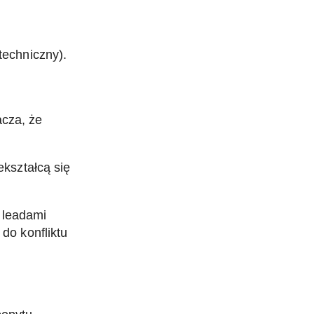
techniczny).
acza, że
ekształcą się
 leadami
 do konfliktu