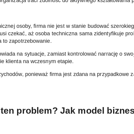
organizacja traci zdolność do aktywnego kształtowania 
nicznej osoby, firma nie jest w stanie budować szerokie
i czekać, aż osoba techniczna sama zidentyfikuje pro
a to zapotrzebowanie.
iada na sytuacje, zamiast kontrolować narrację o swo
ie klienta na wczesnym etapie.
zychodów, ponieważ firma jest zdana na przypadkowe z
ę ten problem? Jak model bizn