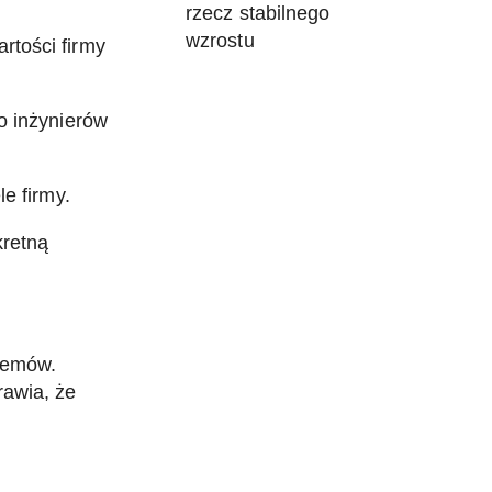
rzecz stabilnego
wzrostu
rtości firmy
o inżynierów
e firmy.
kretną
blemów.
rawia, że