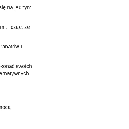
się na jednym
i, licząc, że
 rabatów i
zekonać swoich
lternatywnych
omocą